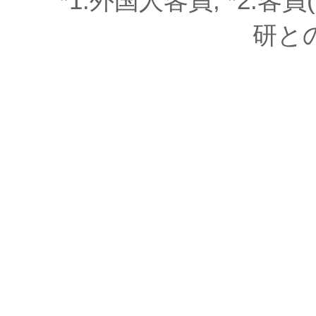
*1.外国人客員, *2.客員
研と