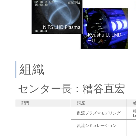
組織
センター長：糟谷直宏
部門
講座
乱流プラズマモデリング
L
乱流シミュレーション