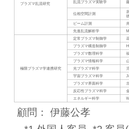
乱流プラズマ実験学
プラズマ乱流研究
居
位相空間計測
徳
ビーム計測
先進乱流解析学
M
定常プラズマ制御学
プラズマ構造制御学
H
プラズマ数理科学
福
プラズマ情報科学
極限プラズマ学連携研究
光プラズマ科学
児
宇宙プラズマ科学
J
プラズマ界面科学
反応性プラズマ科学
金
エネルギー科学
W
顧問： 伊藤公孝