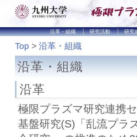
沿革・組織
研究活動
研究
Top
沿革・組織
沿革・組織
沿革
極限プラズマ研究連携
基盤研究(S)「乱流プ